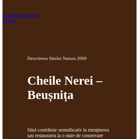
Anterior
Urmatorul
1
2
3
4
5
Descrierea Sitului Natura 2000
Cheile Nerei –
Beușnița
Situl contribuie semnificativ la menţinerea
sau restaurarea la o stare de conservare