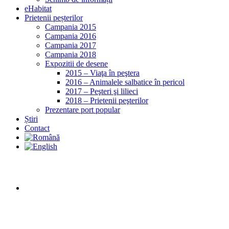
eHabitat
Prietenii peșterilor
Campania 2015
Campania 2016
Campania 2017
Campania 2018
Expozitii de desene
2015 – Viaţa în peştera
2016 – Animalele salbatice în pericol
2017 – Peşteri şi lilieci
2018 – Prietenii peşterilor
Prezentare port popular
Știri
Contact
LIFE 13
NAT/RO/001488