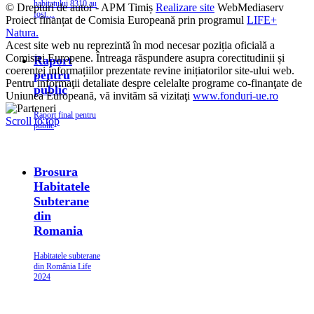
habitatului 8310 au
© Drepturi de autor - APM Timiș
Realizare site
WebMediaserv
fost…
Proiect finanțat de Comisia Europeană prin programul
LIFE+
Natura.
Acest site web nu reprezintă în mod necesar poziția oficială a
Comisiei Europene. Întreaga răspundere asupra corectitudinii și
Raport
coerenței informațiilor prezentate revine inițiatorilor site-ului web.
pentru
Pentru informaţii detaliate despre celelalte programe co-finanţate de
public
Uniunea Europeană, vă invităm să vizitaţi
www.fonduri-ue.ro
Raport final pentru
Scroll to top
public
Brosura
Habitatele
Subterane
din
Romania
Habitatele subterane
din România Life
2024