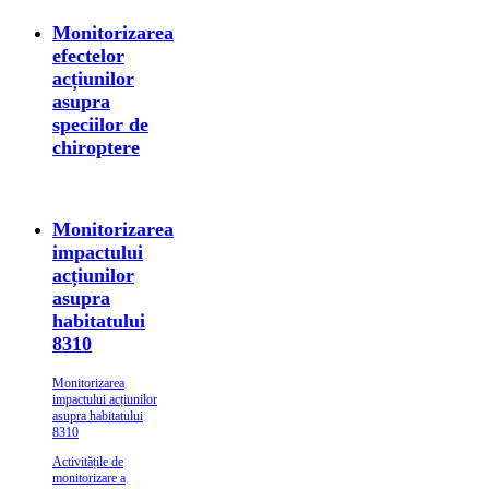
Monitorizarea
efectelor
acțiunilor
asupra
speciilor de
chiroptere
Monitorizarea
impactului
acțiunilor
asupra
habitatului
8310
Monitorizarea
impactului acțiunilor
asupra habitatului
8310
Activitățile de
monitorizare a