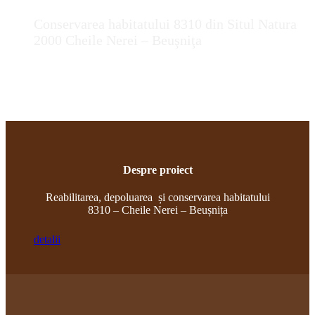
Conservarea habitatului 8310 din Situl Natura
2000 Cheile Nerei – Beuşniţa
Despre proiect
Reabilitarea, depoluarea și conservarea habitatului
8310 – Cheile Nerei – Beușnița
detalii