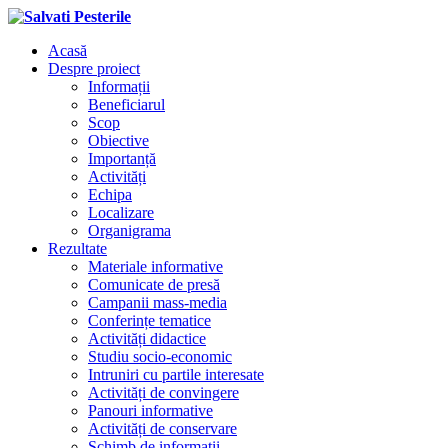
Acasă
Despre proiect
Informații
Beneficiarul
Scop
Obiective
Importanță
Activități
Echipa
Localizare
Organigrama
Rezultate
Materiale informative
Comunicate de presă
Campanii mass-media
Conferințe tematice
Activități didactice
Studiu socio-economic
Intruniri cu partile interesate
Activități de convingere
Panouri informative
Activități de conservare
Schimb de informații