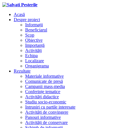
Acasă
Despre proiect
Informații
Beneficiarul
Scop
Obiective
Importanță
Activități
Echipa
Localizare
Organigrama
Rezultate
Materiale informative
Comunicate de presă
Campanii mass-media
Conferințe tematice
Activități didactice
Studiu socio-economic
Intruniri cu partile interesate
Activități de convingere
Panouri informative
Activități de conservare
Schimb de informații