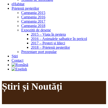
eHabitat
Prietenii peșterilor
Campania 2015
Campania 2016
Campania 2017
Campania 2018
Expozitii de desene
2015 – Viaţa în peştera
2016 – Animalele salbatice în pericol
2017 – Peşteri şi lilieci
2018 – Prietenii peşterilor
Prezentare port popular
Știri
Contact
Știri și Noutăți