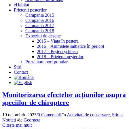
eHabitat
Prietenii peșterilor
Campania 2015
Campania 2016
Campania 2017
Campania 2018
Expozitii de desene
2015 – Viaţa în peştera
2016 – Animalele salbatice în pericol
2017 – Peşteri şi lilieci
2018 – Prietenii peşterilor
Prezentare port popular
Știri
Contact
Monitorizarea efectelor acțiunilor asupra
speciilor de chiroptere
19 octombrie 2025
/
0 Comentarii
/
în
Activitati de conservare
,
Stiri si
Noutati
/
de
Georgeta
Citește mai mult
→