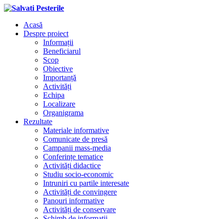
Acasă
Despre proiect
Informații
Beneficiarul
Scop
Obiective
Importanță
Activități
Echipa
Localizare
Organigrama
Rezultate
Materiale informative
Comunicate de presă
Campanii mass-media
Conferințe tematice
Activități didactice
Studiu socio-economic
Intruniri cu partile interesate
Activități de convingere
Panouri informative
Activități de conservare
Schimb de informații