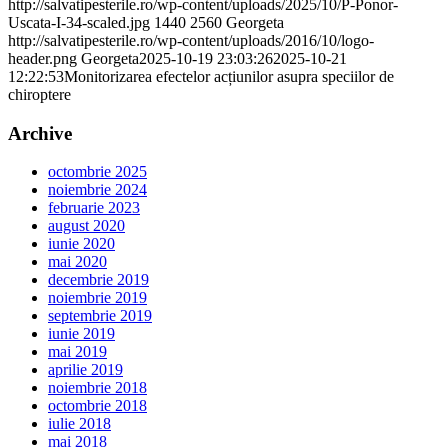
http://salvatipesterile.ro/wp-content/uploads/2025/10/P-Ponor-
Uscata-I-34-scaled.jpg
1440
2560
Georgeta
http://salvatipesterile.ro/wp-content/uploads/2016/10/logo-
header.png
Georgeta
2025-10-19 23:03:26
2025-10-21
12:22:53
Monitorizarea efectelor acțiunilor asupra speciilor de
chiroptere
Archive
octombrie 2025
noiembrie 2024
februarie 2023
august 2020
iunie 2020
mai 2020
decembrie 2019
noiembrie 2019
septembrie 2019
iunie 2019
mai 2019
aprilie 2019
noiembrie 2018
octombrie 2018
iulie 2018
mai 2018