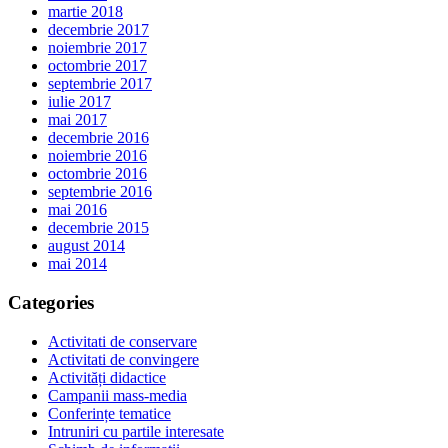
martie 2018
decembrie 2017
noiembrie 2017
octombrie 2017
septembrie 2017
iulie 2017
mai 2017
decembrie 2016
noiembrie 2016
octombrie 2016
septembrie 2016
mai 2016
decembrie 2015
august 2014
mai 2014
Categories
Activitati de conservare
Activitati de convingere
Activități didactice
Campanii mass-media
Conferințe tematice
Intruniri cu partile interesate