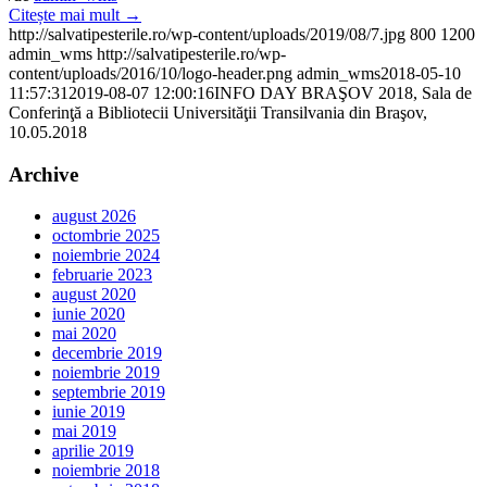
Citește mai mult
→
http://salvatipesterile.ro/wp-content/uploads/2019/08/7.jpg
800
1200
admin_wms
http://salvatipesterile.ro/wp-
content/uploads/2016/10/logo-header.png
admin_wms
2018-05-10
11:57:31
2019-08-07 12:00:16
INFO DAY BRAŞOV 2018, Sala de
Conferinţă a Bibliotecii Universităţii Transilvania din Braşov,
10.05.2018
Archive
august 2026
octombrie 2025
noiembrie 2024
februarie 2023
august 2020
iunie 2020
mai 2020
decembrie 2019
noiembrie 2019
septembrie 2019
iunie 2019
mai 2019
aprilie 2019
noiembrie 2018