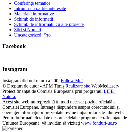
Conferințe tematice
Intruniri cu partile interesate
Materiale informative
Schimb de informatii
Schimb de infrormatii cu alte proiecte
Stiri si Noutati
Uncategorized @ro
Facebook
Instagram
Instagram did not return a 200.
Follow Me!
© Drepturi de autor - APM Timiș
Realizare site
WebMediaserv
Proiect finanțat de Comisia Europeană prin programul
LIFE+
Natura.
Acest site web nu reprezintă în mod necesar poziția oficială a
Comisiei Europene. Întreaga răspundere asupra corectitudinii și
coerenței informațiilor prezentate revine inițiatorilor site-ului web.
Pentru informaţii detaliate despre celelalte programe co-finanţate de
Uniunea Europeană, vă invităm să vizitaţi
www.fonduri-ue.ro